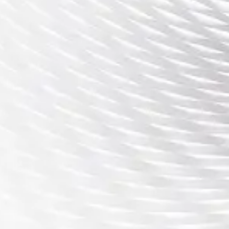
锋线对抗方面，西班牙强调团队渗透与多点终结，
处理上，双方前锋的临场决断力可能成为比赛的最
总结来看，这场围绕阵容结构与战术理念展开的假
化压制为核心，试图通过持续掌控比赛来削弱对手
会中寻找突破口。两种风格在国王杯这种高强度淘
从整体走势判断，比赛的胜负往往取决于中场控制
地亚的纵向推进，他们将占据主动；但如果克罗地
不确定方向发展。这种动态博弈，使得整场对决充
About Us
导航