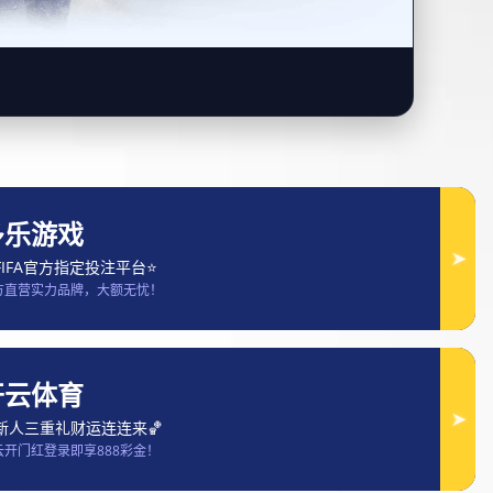
最新资讯
足球青训机构排名揭秘优质青训
平台选择指南与发展趋势分析探
索篇
2026-07-23 18:55:10
足球打平即可出线魔咒再现背后
隐藏的晋级压力与历史困局考验
来袭
2026-07-22 20:30:58
贝林厄姆绝杀集锦回顾惊天逆转
瞬间点燃球迷热情见证赛场传奇
时刻
2026-07-21 18:55:23