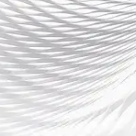
而克罗地亚则更依赖单点爆破与机会把握能力。在关键机会的
终分水岭。
想对决，本质上是两种足球哲学的碰撞。西班牙以控球与体系
发挥空间，而克罗地亚则依赖坚韧防守与高效反击，在有限机
汰赛语境下，将呈现出极具张力的对抗关系。
权与转换效率的平衡点。如果西班牙能够持续压制并限制克罗
亚成功打出高质量反击并在关键节点完成终结，比赛将迅速向
满战术悬念与观赏价值。
订阅邮箱