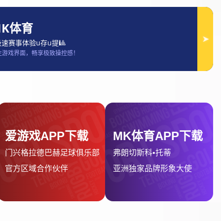
职业足球俱乐部如何盈利揭秘从
门票赞助到商业运营的赚钱之道
解析
2026-07-20 18:54:28
欧洲杯预选赛积分榜最新形势分
析各队晋级前景全面解析与争冠
走势
2026-07-19 20:00:33
尤文图斯意甲最新战报出炉主场
失利争四形势再添变数球队未来
充满挑战
2026-07-18 21:30:02
丹超联赛最新排名揭晓各队积分
形势变化与争冠格局全面分析展
望
2026-07-16 16:17:56