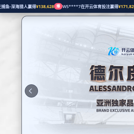
+13594780347
wont@mac.com
以克罗地亚西班牙国王杯