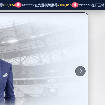
服务
现在预约
竞技宝平台