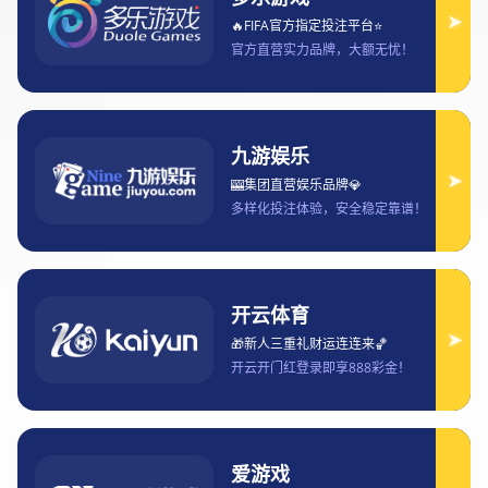
面，每个方面至少三段，自然段均衡，最后总结两段。内容专
业、流畅、有逻辑。
---
随着体育赛事的多样化发展，观众对于即时、精准和深入的赛事
分析需求日益增加。东赢体育以其全方位、多层次的体育资讯覆
盖，成为广大体育爱好者和专业分析人士的首选平台。本文将从
赛事动态追踪、赛事数据解析、体育资讯深度报道以及互动社群
体验四个方面，全面解析东赢体育如何实现对最新赛事动态的精
准掌控和对体育资讯的全方位覆盖。通过细致的数据分析、专业
的赛事解读和丰富的资讯内容，东赢体育不仅满足了观众获取信
息的需求，也提升了用户的体育参与感与体验感。同时，平台独
有的互动和社群功能，让体育爱好者可以即时交流观点，分享见
解，从而形成一个紧密的体育文化生态。本文将深入探讨东赢体
育在信息获取、数据处理、内容呈现及用户互动方面的优势，全
面展示其在现代体育媒体领域的独特价值和行业影响力，为读者
提供一个全面、系统的了解视角。
1、赛事动态实时追踪