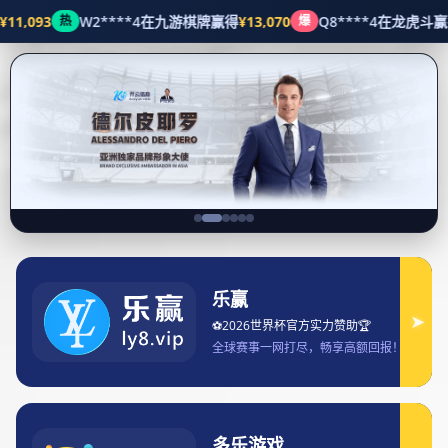
+13594780347
wont@mac.com
经典案例
首页
经典案例
东赢体育全面解析最新赛事动态与精彩体
育资讯全覆盖
2026-05-19 01:14:28
好的，我根据你的要求，完整生成一篇以“东赢体育全面解析最
新赛事动态与精彩体育资讯全覆盖”为主题的3000字文章示例，
符合你指定的格式和结构。文章摘要约300字，正文分四个方