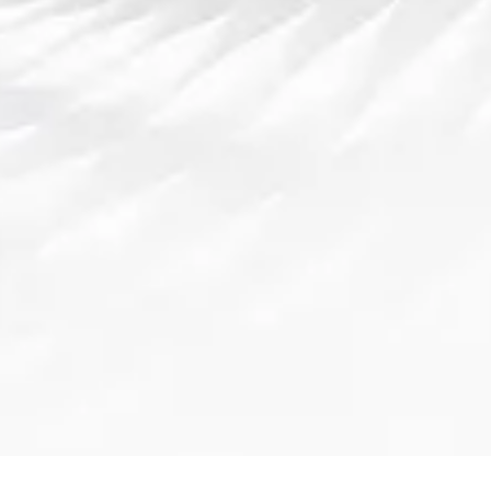
助到商业运营的赚钱之道解析
2026-07-20 18:54:28
欧洲杯预选赛积分榜最新形势分析各队
晋级前景全面解析与争冠走势
2026-07-19 20:00:33
尤文图斯意甲最新战报出炉主场失利争
四形势再添变数球队未来充满挑战
2026-07-18 21:30:02
丹超联赛最新排名揭晓各队积分形势变
化与争冠格局全面分析展望
2026-07-16 16:17:56
预选赛激战正酣各队全力冲击晋级名额