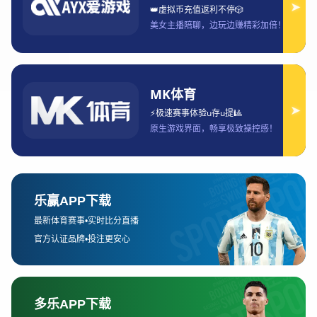
东赢体育通过多渠道数据采集，实现对全球各类体育赛事的即时
监控。无论是国内足球联赛、篮球赛场，还是国际网球、奥运项
目，平台都能第一时间提供赛程变动、比分更新及关键事件提
醒，让用户随时掌握赛事动态。
此外，东赢体育还配备智能提醒系统，用户可以根据自身兴趣选
择关注的比赛或运动队。系统会在赛事开始前、比赛中以及比赛
结束后，通过多种方式推送实时信息，确保观众不会错过任何重
要瞬间。
赛事动态的追踪不仅包括比分和赛果，还覆盖赛事背景、球员状
态、战术变化等专业内容。通过深度整合各类信息，东赢体育帮
助用户更直观地理解比赛进程和关键影响因素。
2、专业数据精准解析
东赢体育通过先进的数据分析技术，将复杂的比赛数据转化为易
于理解的图表和统计报告。每场比赛的射门次数、控球率、得分