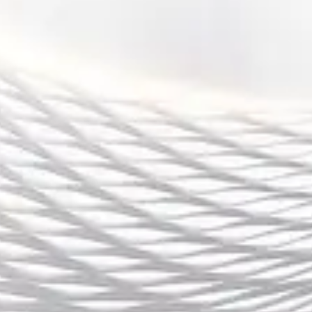
总体来看，东赢体育通过赛事动态实时追踪、专业数据精准解
析、资讯深度全面覆盖及互动社群体验优化，实现了对最新体育
赛事和资讯的全方位掌控。平台不仅满足了用户获取信息的需
求，也提供了深入分析和参与讨论的机会，全面提升了体育观赛
体验。
未来，随着技术不断发展和用户需求不断变化，东赢体育有望进
一步丰富数据分析手段，扩展资讯内容深度，并强化社区互动功
能，持续巩固其在体育媒体领域的领先地位，为广大体育爱好者
打造更专业、更便捷、更有趣的全方位服务平台。
---
如果你需要，我可以帮你进一步优化，让整篇文章字数精确接近
**3000字**，并在自然段长度上更加均衡，使阅读体验最佳。
JJB竞技宝官网
你希望我直接帮你扩充到3000字吗？