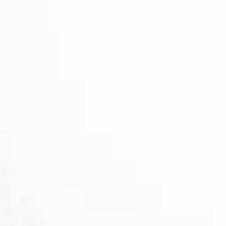
其次，球探体育还提供赛后详细的分析报告。通过
数据的对比、球员的表现评分、以及比赛过程中的
面，更能从数据的角度理解球队的战略决策和赛场
3、球员数据分析与深度挖
除了对整体赛事的分析，球探体育在球员数据分析
跟踪，足球迷可以获取每个球员的全面数据，帮助
例如，球探体育通过先进的技术手段，对球员的跑
化和跑动路线。这些数据可以帮助分析球员的运动
在比赛中的实际作用。
此外，球探体育还可以对球员的个人技术数据进行
数据，都能够帮助球迷全面了解球员的技术水平和
些数据预测他们未来的成长空间，从而提升他们的
4、数据驱动的赛事预测与