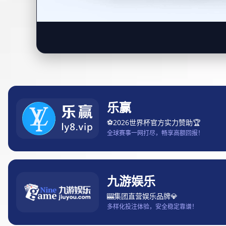
2026-04-08 16:33:34
随着科技的发展，数据分析在体育领域中逐渐成为
球迷们对于赛场的实时动态、球员的表现以及比赛
据分析平台，凭借其精准、实时的赛事数据，成为
育如何通过全新的数据解析帮助足球迷更好地掌握
源，其次，探讨其如何通过数据分析提升足球迷的
分析，最后，探讨数据对赛事预测和策略分析的作
个更为智能和全面的观赛平台。
1、球探体育的数据优势与
球探体育通过收集全球各大联赛和赛事的实时数据
据、第三方数据提供商以及球迷互动反馈等多个渠
精准的赛事动态。