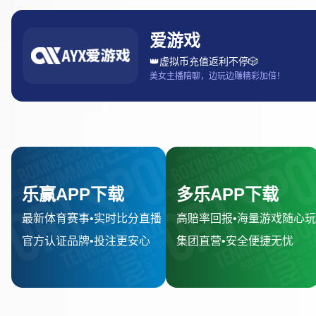
与传统的赛事信息提供者不同，球探体育不仅仅停
比赛的技术性细节。这些细节包括但不限于球员的
专业的足球迷来说，能够提供更加丰富的赛后分析
此外，球探体育的数据更新频率也远高于大多数平
获取到最新的赛场动态，无论是比赛中的进球、伤
仅提升了足球迷的观赛体验，也让他们能够在赛前
JJB竞技宝官网
2、数据分析提升观赛体验
足球迷的观赛体验不仅仅来自于比赛本身，还包括
得观赛者能够从多个角度解读比赛，提高了观看比
首先，球探体育提供了全场比赛的实时数据，用户
度的数据。这些信息的即时呈现使得观众不仅仅停
球队的整体战术布局中。例如，用户可以看到某一
或进攻责任。