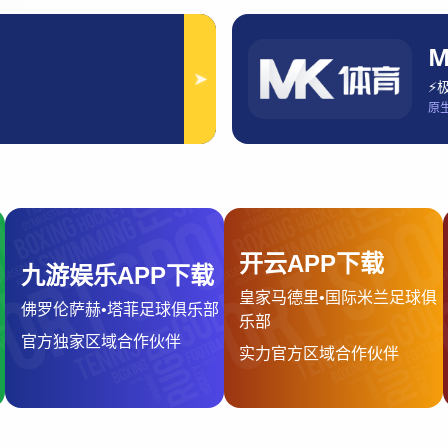
留在基础的比分、时间等数据的提供上，还能够深入到每一场
跑动轨迹、传球成功率、进攻效率等统计数据。这些信息对于
，帮助他们更好地理解比赛的走向和背后的战术布局。
台。通过实时数据的采集和分析，用户可以在比赛过程中随时
病，还是战术的变化，都能一目了然。这种实时性的优势，不
和赛后有更多的数据支持，以做出更准确的分析和判断。
对比赛过程和结果的理解。球探体育通过精细的数据分析，使
赛的乐趣与深度。
可以随时查看球员的跑动距离、传球精度、射门次数等多个维
留在比分和结果的层面，而是能够深入到每一位球员的表现和
球员的活动区域，从而判断他是否在战术上承担了更多的防守