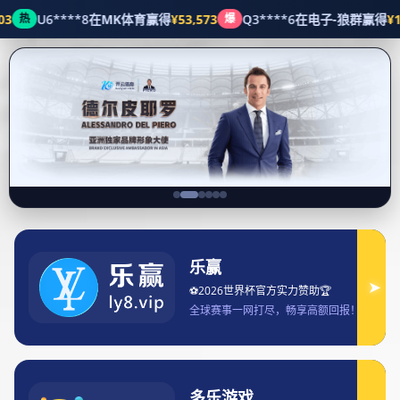
+13594780347
wont@mac.com
最新动向
首页
最新动向
全面分析各大热门体育赛事 为您推荐最佳
观赛与投注选择
2025-07-11 19:51:14
本文将全面分析各大热门体育赛事，并为观众推荐最佳的观赛与
投注选择。在这个多元化的时代，体育赛事不再仅仅是竞技和娱
乐的展示，更成为了大众的文化消费和投资热点。本文通过对不