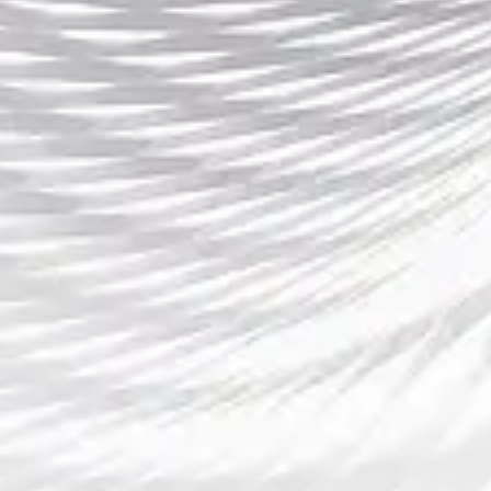
足球打平即可出线魔咒再现背后隐藏的
晋级压力与历史困局考验来袭
2026-07-22 20:30:58
贝林厄姆绝杀集锦回顾惊天逆转瞬间点
燃球迷热情见证赛场传奇时刻
2026-07-21 18:55:23
职业足球俱乐部如何盈利揭秘从门票赞
助到商业运营的赚钱之道解析
2026-07-20 18:54:28
欧洲杯预选赛积分榜最新形势分析各队
晋级前景全面解析与争冠走势
2026-07-19 20:00:33
尤文图斯意甲最新战报出炉主场失利争
四形势再添变数球队未来充满挑战
2026-07-18 21:30:02