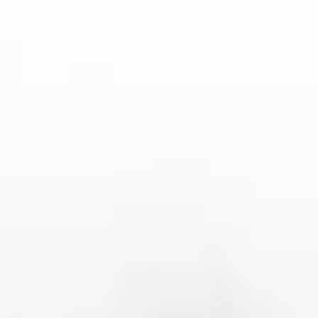
了新的商机。
与此同时，体育赛事的全球化进程也在加速。尤其是在中国、印
度等新兴市场的崛起，越来越多的国际赛事开始注重这些地区的
观众需求。从篮球、足球到网球，甚至是冰雪项目，都开始在这
些市场举办更多的比赛，吸引了大量的本地观众和投注者。未
来，体育赛事的市场将呈现出更加多元化和全球化的趋势。
此外，随着数据分析和人工智能技术的不断发展，未来的体育赛
事将更加精准地满足观众和投注者的需求。例如，基于人工智能
的赛事预测模型将进一步提高赛事投注的精确度，让投注者能够
更好地把握比赛趋势。对于投资者来说，这无疑是一个更为理想
的投资环境。
总结：
本文从赛事类型分析、投注策略、观赛体验、市场趋势等多个角
度对热门体育赛事进行了全面阐述。在体育赛事的选择上，不同
的项目具有不同的特点和潜力，观众和投注者需要根据自己的兴
趣和市场的动态来做出明智的选择。合理的投注策略、良好的风