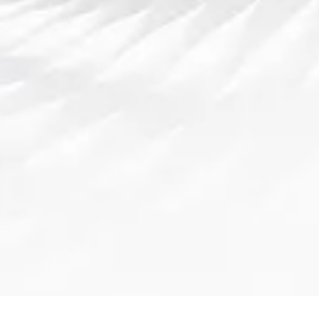
最新资讯
足球青训机构排名揭秘优质青训平台选
择指南与发展趋势分析探索篇
2026-07-23 18:55:10
足球打平即可出线魔咒再现背后隐藏的
晋级压力与历史困局考验来袭
2026-07-22 20:30:58
贝林厄姆绝杀集锦回顾惊天逆转瞬间点
燃球迷热情见证赛场传奇时刻
2026-07-21 18:55:23
职业足球俱乐部如何盈利揭秘从门票赞
助到商业运营的赚钱之道解析
2026-07-20 18:54:28